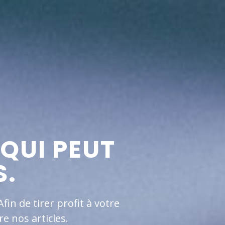
 QUI PEUT
S.
in de tirer profit à votre
e nos articles.