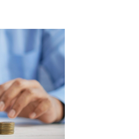
Qu’est-c
assuranc
L’assurance financiè
objectifs concrets et a
assurance financière 
L’assurance financièr
Un produit parfait pou
successorale. Par ex
bénéficiaire décédé qu
investissement lorsqu
DÉCOUVRIR PLU